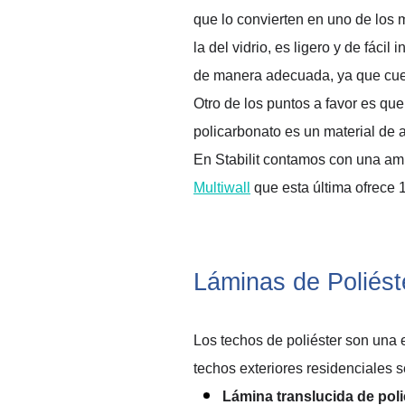
que lo convierten en uno de los 
la del vidrio
, 
es 
ligero
 y
 de fácil 
de manera adecuada, ya que cuen
Otro de los puntos a favor es 
que
policarbonato es un material de al
En 
Stabilit
 contamos 
con una 
am
Multiwall
que 
esta última 
ofrece 
Láminas de Poliést
L
os techos
 de poliéster
 son una 
techos exteriores residenciales 
s
Lámina translucida de po
l