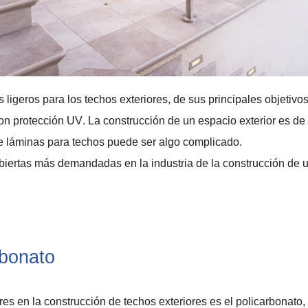
 ligeros para los techos exteriores, de sus principales objetiv
on protección UV
.
L
a construcción de un espacio 
exterior 
es de 
 de láminas para techos puede ser algo complicado.
biertas
 más demandad
a
s en la industria de la construcción 
de
 
bonato  
res 
en la construcción de techos exteriores es el policarbonato
,