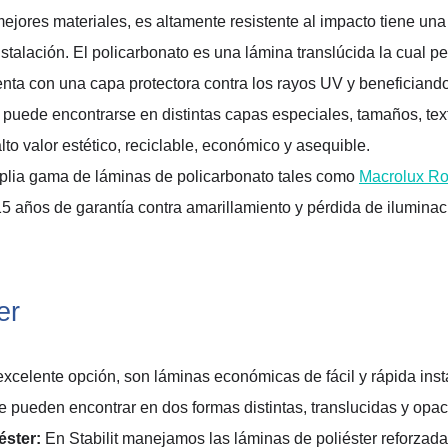
mejores materiales,
 es altamente resistente al impacto
 tiene una
instalación
. El policarbonato es una lámina translúcida la cual per
ta con una capa protectora contra
 los rayos UV
y beneficiando
 puede encontrarse en 
distintas 
capas especiales, tamaños
, 
te
to valor estético,
 reciclable, económico y asequible
. 
plia
 gama de 
láminas de policarbonato
 tales como 
Macrolux
Roo
15 años de garantía contra amarillamiento y pérdida de iluminac
er 
excelente opción, son láminas económicas de fácil y rápida inst
e pueden encontrar 
en dos formas distintas, translucidas y opac
iéster
:
 En 
Stabilit
 manejamos las láminas de poliéster reforzadas 