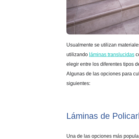
Usualmente se utilizan materiales
utilizando 
láminas translucidas
 c
elegir entre los diferentes tipos
Algun
a
s de l
as opciones
 para 
cu
siguientes:
Láminas de Policar
Una de las opciones 
más
 popula