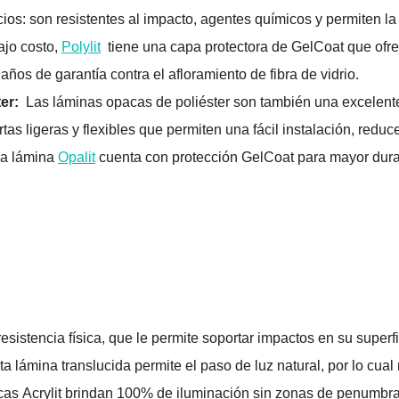
cios
:
 son resistentes
 al impacto, agentes 
químicos
 y permiten la 
ajo costo, 
Polylit
  tiene una capa protectora de 
Gel
Coat
 que ofr
 años de garantía contra el afloramiento de fibra de vidrio.
er: 
Las láminas opacas de poliéster son también una excelente 
rtas ligeras
 y flexibles
 que permiten una fácil instalación, reduc
a l
ámina 
Opalit
 cuenta con protección 
GelCoat
 para mayor dura
resistencia física, que le permite soportar 
impactos
 en su superf
ta lámina translucida permite 
el paso de luz natural, por lo cual
cas 
Acrylit
 brindan 100% de iluminación sin zonas de penumbr