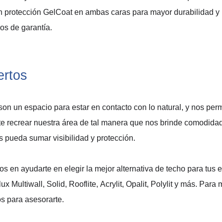
n protección 
GelCoat
 en ambas caras para mayor durabilidad
 y
os de garantía
. 
ertos
son un espacio para 
estar en contacto con lo natural, y nos perm
te 
recrear nuestr
a 
área
 de tal manera que nos brinde comodida
s
 pueda 
sum
ar 
visibilidad y protección
.
 en ayudarte en elegir la mejor alternativa de techo para tus e
lux
Multiwall
,
 Solid
,
Rooflite
, 
Acrylit
, 
Opalit
, 
Polylit
 y más. 
Para m
os para asesorarte.