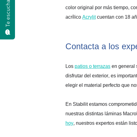
Te escuchamos
color original por más tiempo, co
acrílico 
Acrylit
cuentan con 
18 añ
Contacta a los exp
Los 
patios o terrazas
 en general 
disfrutar del exterior, es importan
elegir
 el material perfecto que
 no
En 
Stabilit
 estamos 
comprometidos
nuestras distintas láminas 
Macro
hoy
, nuestros expertos están list