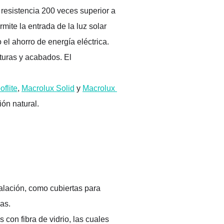
 resistencia 200 veces superior a 
mite la entrada de la luz solar 
 el
 ahorro de energía eléctrica
. 
xturas y acabados
. El 
flit
e
, 
Macrolux
 Solid
 y
Macrolux
ión natural.
alación
, como cubiertas para 
as. 
con fibra de vidrio, las cuales 