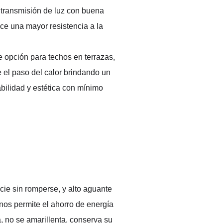
tra
nsmisión de 
luz
 con buena 
ece 
una 
mayor resistencia a la 
opción para techos en terrazas, 
e el paso del calor brindando un 
bilidad y estética con mínimo 
icie sin romperse
, y 
alto aguante 
 nos permite el ahorro de energía 
a
, no se amarillenta, conserva su 