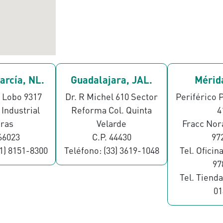
García, NL.
Guadalajara, JAL.
Mérida
 Lobo 9317
Dr. R Michel 610 Sector
Periférico 
Industrial
Reforma Col. Quinta
4
tras
Velarde
Fracc Nor
 66023
C.P. 44430
97
81) 8151-8300
Teléfono: (33) 3619-1048
Tel. Oficina
97
Tel. Tienda
01