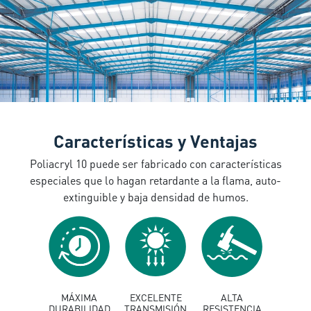
Características y Ventajas
Poliacryl
10
puede
ser
fabricado
con
características
especiales
que lo
hagan
retardante
a la
flama
, auto-
extinguible
y
baja
densidad
de
humos
.
MÁXIMA
EXCELENTE
ALTA
DURABILIDAD
TRANSMISIÓN
RESISTENCIA