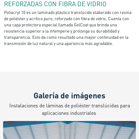
REFORZADAS CON FIBRA DE VIDRIO
Poliacryl
10 es un
laminado
plástico
translúcido
elaborado
con resina
de
poliéster
y
acrílico
puro,
reforzado
con
fibra
de
vidrio
.
Cuenta
con
una
capa
protectora
especial
llamada
GelCoat
que
brinda
una
resistencia
superior a la
intemperie
y
prolonga
su
durabilidad
y
transparencia
. Esto da
como
resultado
una
mayor
continuidad
en
la
transmisión
de luz natural y
una
apariencia
más
agradable
.
Galería de imágenes
Instalaciones
de
láminas
de
poliéster
translúcidas
para
aplicaciones
i
ndustriales