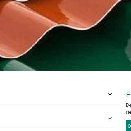
F
De
re
D